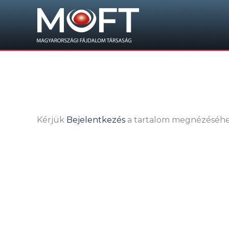
Skip
to
content
Kérjük
Bejelentkezés
a tartalom megnézéséh