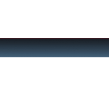
X
Felhasználónév
Jelszó